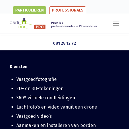
PARTICULIEREN
PROFESSIONALS
Se connecter
081 28 12 72
Diensten
Vastgoedfotografie
2D- en 3D-tekeningen
360° virtuele rondleidingen
Luchtfoto’s en video vanuit een drone
Vastgoed video’s
Aanmaken en installeren van borden