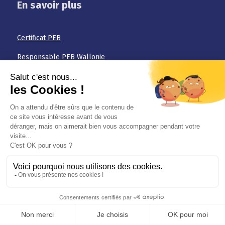
En savoir plus
Certificat PEB
Responsable PEB Wallonie
Conseil PEB Bruxelles
Audit logement Wallonie
BlowerDoor test
Passeport Energie Gd Duché du Luxembourg
Réception PEB chaudière Bruxelles
Contrôle électrique
Vente
Photovoltaïque