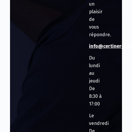
un
plaisir
de
vous
répondre.
info@certinergie.
Du
lundi
au
jeudi
De
8:30 à
17:00
Le
vendredi
De