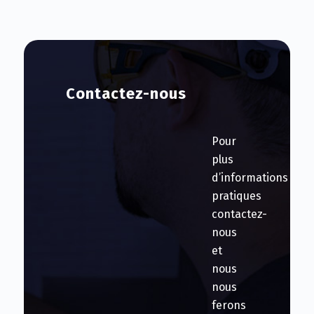
Contactez-nous
Pour
plus
d’informations
pratiques
contactez-
nous
et
nous
nous
ferons