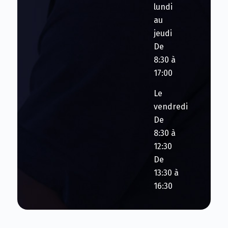
lundi
au
jeudi
De
8:30 à
17:00
Le
vendredi
De
8:30 à
12:30
De
13:30 à
16:30