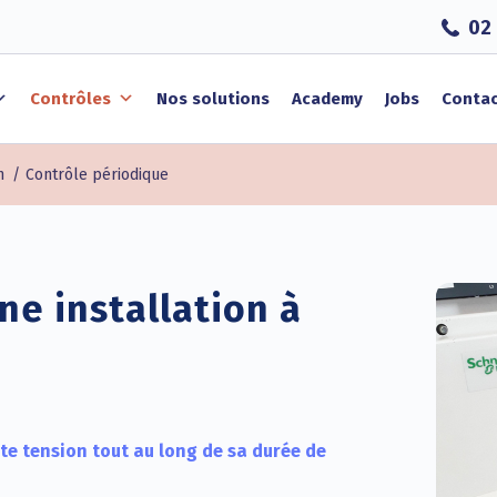
02 
Contrôles
Nos solutions
Academy
Jobs
Conta
n
/
Contrôle périodique
ne installation à
aute tension tout au long de sa durée de