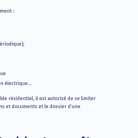
ement :
;
ériodique);
que
ion électrique…
 résidentiel, il est autorisé de se limiter
ns et documents et le dossier d’une