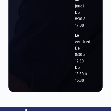
jeudi
De
8:30 à
17:00
Le
vendredi
De
8:30 à
12:30
De
13:30 à
16:30