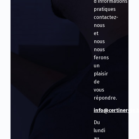
d’informations
pratiques
contactez-
nous
et
nous
nous
ferons
un
plaisir
de
vous
répondre.
info@certinergie.
Du
lundi
au