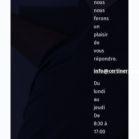
nous
nous
ferons
un
plaisir
de
vous
répondre.
info@certinergie.
Du
lundi
au
jeudi
De
8:30 à
17:00