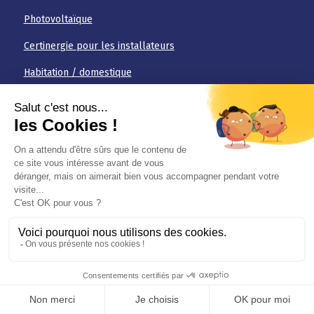
Photovoltaïque
Certinergie pour les installateurs
Habitation / domestique
Non domestique
Haute tension
Plan 2D/3D
Photo/vidéo drone
Immobilier pour professionnels
Contrôle citerne à mazout
Contrôle gaz
Nos packs