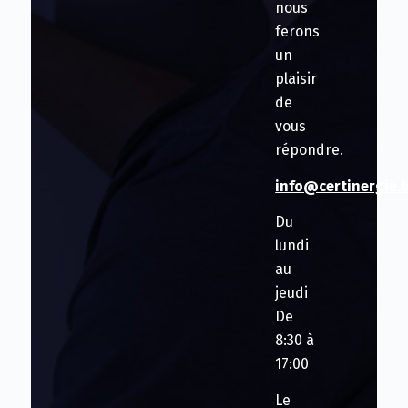
nous
ferons
un
plaisir
de
vous
répondre.
info@certinergie.
Du
lundi
au
jeudi
De
8:30 à
17:00
Le