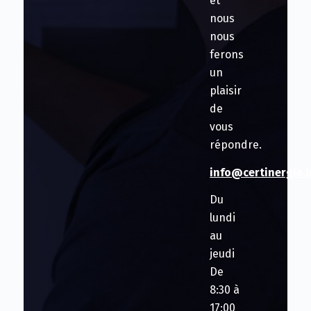
et
nous
nous
ferons
un
plaisir
de
vous
répondre.
info@certinergie.
Du
lundi
au
jeudi
De
8:30 à
17:00