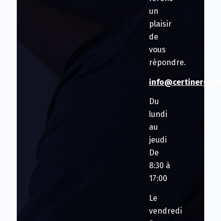
un
plaisir
de
vous
répondre.
info@certinergie.
Du
lundi
au
jeudi
De
8:30 à
17:00
Le
vendredi