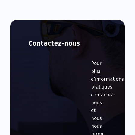
Contactez-nous
Pour
plus
d’informations
pratiques
contactez-
nous
et
nous
nous
ferons