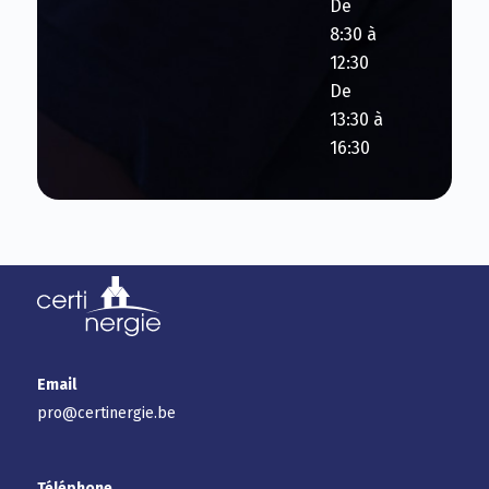
De
8:30 à
12:30
De
13:30 à
16:30
Email
pro@certinergie.be
Téléphone