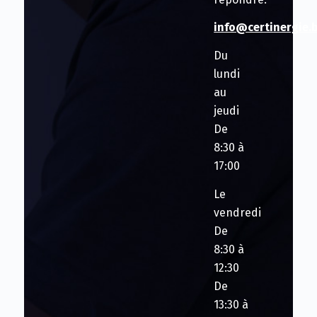
info@certinergie.
Du
lundi
au
jeudi
De
8:30 à
17:00
Le
vendredi
De
8:30 à
12:30
De
13:30 à