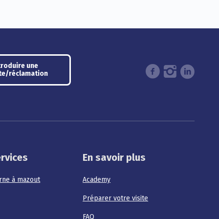
troduire une
te/réclamation
ervices
En savoir plus
erne à mazout
Academy
Préparer votre visite
FAQ