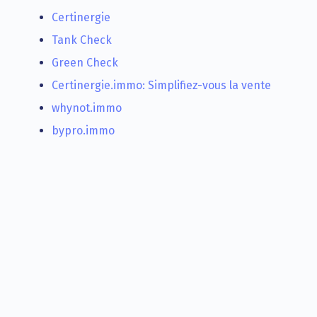
Certinergie
Tank Check
Green Check
Certinergie.immo: Simplifiez-vous la vente
whynot.immo
bypro.immo