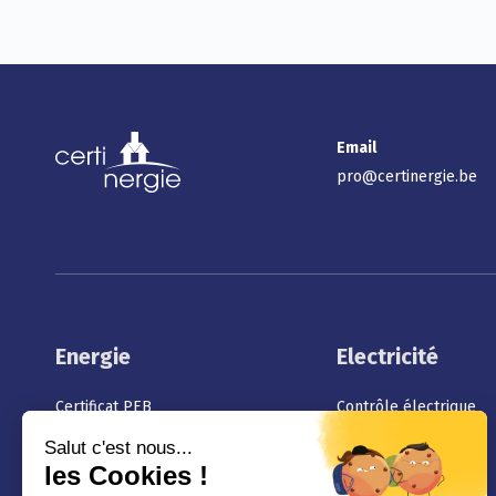
Email
pro@certinergie.be
Energie
Electricité
Certificat PEB
Contrôle électrique
Responsable PEB Wallonie
Vente
Conseil PEB Bruxelles
Photovoltaïque