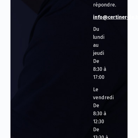
répondre.
info@certinergie.
Du
lundi
au
jeudi
De
8:30 à
17:00
Le
vendredi
De
8:30 à
12:30
De
13:30 à