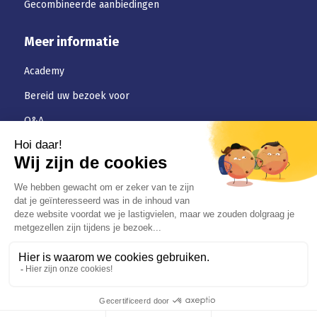
Gecombineerde aanbiedingen
Meer informatie
Academy
Bereid uw bezoek voor
Q&A
Downloaden
Jobs
Algemene-voorwaarden
Privacybeleid
© Certinergie BVBA – VZW Rue Haute Voie 5, 4537 Verlaine/ Chaussée
de Tirlemont 156, 5030 Gembloux / Brusselsesteenweg 599,3090
Overijse / Louiselaan 367, 1050 Bruxelles RPM ASBL 0536.501654. RPM