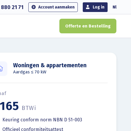
 880 21 71
Account aanmaken
Log in
Nl
Offerte en Bestelling
Woningen & appartementen
Aardgas ≤ 70 kW
naf
165
BTWi
Keuring conform norm NBN D 51-003
Officieel conformiteitsattest