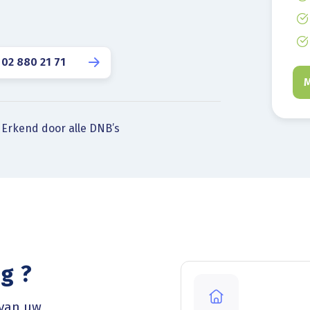
 02 880 21 71
M
Erkend door alle DNB’s
g ?
 van uw