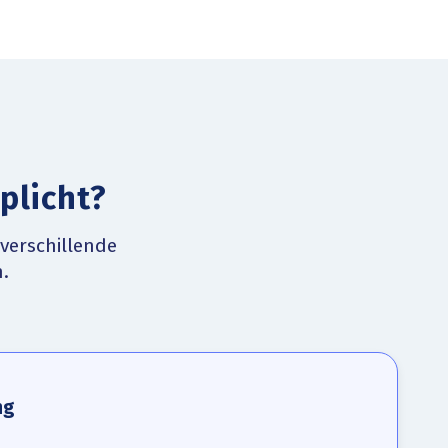
plicht?
 verschillende
.
ng