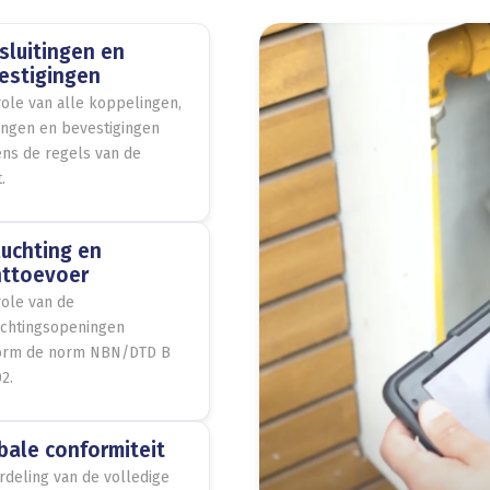
sluitingen en
estigingen
ole van alle koppelingen,
ingen en bevestigingen
ns de regels van de
.
luchting en
httoevoer
ole van de
uchtingsopeningen
orm de norm NBN/DTD B
2.
bale conformiteit
deling van de volledige