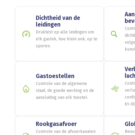
Aan
Dichtheid van de
bev
leidingen
Contr
Druktest op alle leidingen om
dicht
elk gaslek, hoe klein ook, op te
volge
sporen.
kunst
Ver
luc
Gastoestellen
Contr
Controle van de algemene
verl
staat, de goede werking en de
conf
aansluiting van elk toestel.
61-00
Rookgasafvoer
Glo
Controle van de afvoerkanalen
Beoor