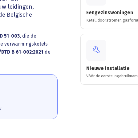
uw leidingen,
Eengezinswoningen
de Belgische
Ketel, doorstromer, gasforn
D 51-003
, die de
ale verwarmingsketels
DTD B 61-002:2021
de
Nieuwe installatie
Vóór de eerste ingebruikna
w