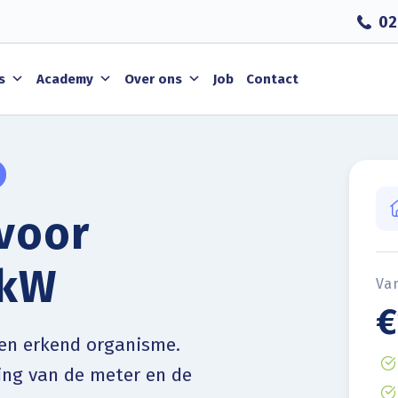
02
s
Academy
Over ons
Job
Contact
voor
 kW
Va
€
een erkend organisme.
ing van de meter en de