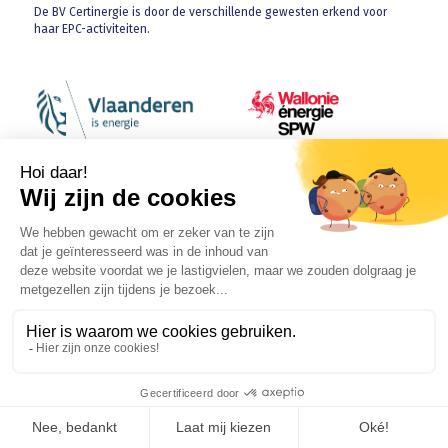
De BV Certinergie is door de verschillende gewesten erkend voor
haar EPC-activiteiten.
In het kader van haar elektriciteits is de vzw Certinergie
geaccrediteerd door Belac / de FOD Economie.