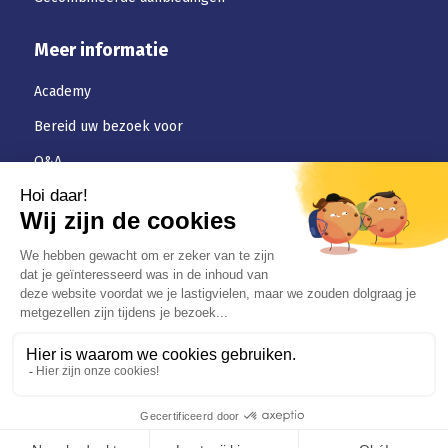
Meer informatie
Academy
Bereid uw bezoek voor
Q&A
Downloaden
Jobs
Algemene-voorwaarden
Privacybeleid
© Certinergie BVBA – VZW Rue Haute Voie 5, 4537 Verlaine/ Chaussée
de Tirlemont 156, 5030 Gembloux / Brusselsesteenweg 599,3090
Overijse / Louiselaan 367, 1050 Bruxelles RPM ASBL 0536.501654. RPM