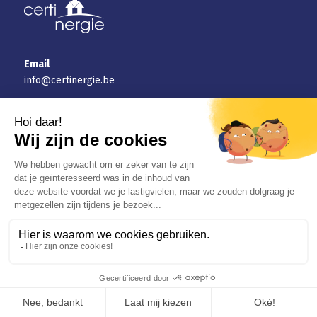
Email
info@certinergie.be
Telefoon
02 880 21 71
Energie
Energieprestatiecertificaat
EPC-attest Vlaanderen