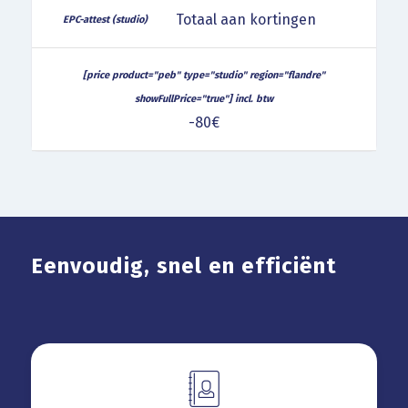
Totaal aan kortingen
-80€
Eindprijs
€140
van
incl.
het
btw
EPC-
Eenvoudig, snel en efficiënt
attest
(studio)