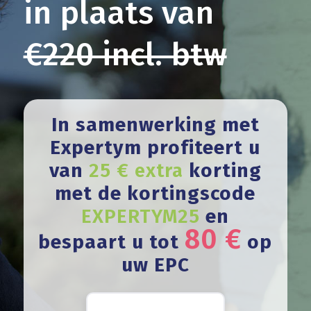
in plaats van
€220 incl. btw
In samenwerking met
Expertym profiteert u
van
25 € extra
korting
met de kortingscode
EXPERTYM25
en
80 €
bespaart u tot
op
uw EPC