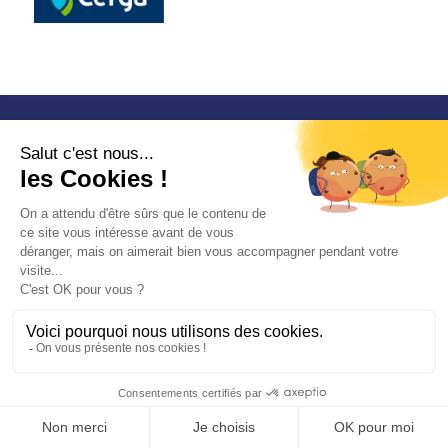
Email
info@certinergie.be
Téléphone
02 880 21 71
Introduire une plainte/réclamation