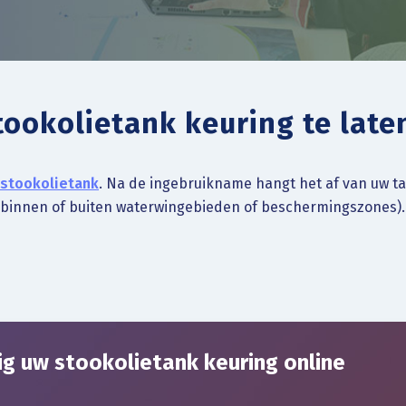
tookolietank keuring te late
stookolietank
. Na de ingebruikname hangt het af van uw tan
 (binnen of buiten waterwingebieden of beschermingszones).
ig uw stookolietank keuring online