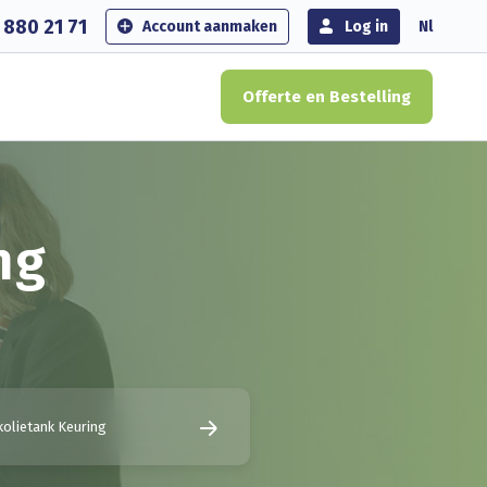
 880 21 71
Account aanmaken
Log in
Nl
Offerte en Bestelling
ng
olietank Keuring