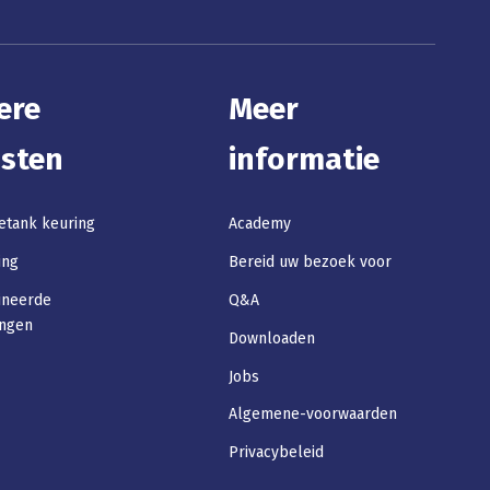
ere
Meer
nsten
informatie
etank keuring
Academy
ing
Bereid uw bezoek voor
ineerde
Q&A
ingen
Downloaden
Jobs
Algemene-voorwaarden
Privacybeleid