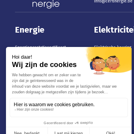
info@certinergie.be
Energie
Elektricite
Energieprestatiecertificaat
Elektrische keuring
EPC-attest Vlaanderen
Verkoop
EPC-certificaat Brussel
Zonnepanelen
PEB-certificaat Wallonië
Passeport Energie Grand
Duché du Luxembourg