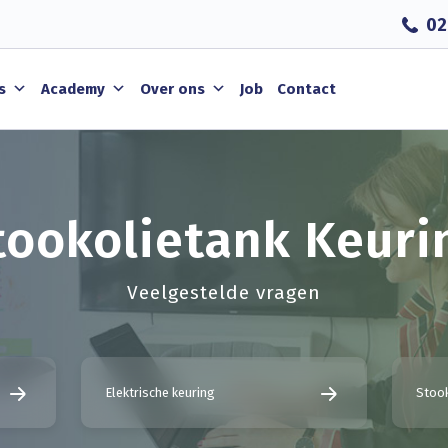
02
s
Academy
Over ons
Job
Contact
tookolietank Keuri
Veelgestelde vragen
Elektrische keuring
Stook