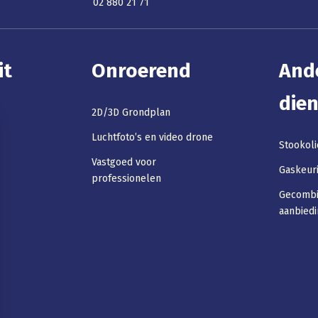
02 880 21 71
it
Onroerend
And
die
2D/3D Grondplan
Luchtfoto’s en video drone
Stookoli
Vastgoed voor
Gaskeur
professionelen
Gecomb
aanbied