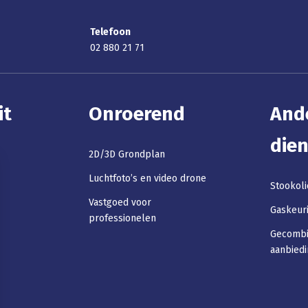
Telefoon
02 880 21 71
it
Onroerend
And
die
2D/3D Grondplan
Luchtfoto’s en video drone
Stookoli
Vastgoed voor
Gaskeur
professionelen
Gecomb
aanbied