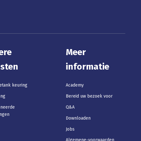
ere
Meer
nsten
informatie
etank keuring
Academy
ing
Bereid uw bezoek voor
ineerde
Q&A
ingen
Downloaden
Jobs
Algemene-voorwaarden