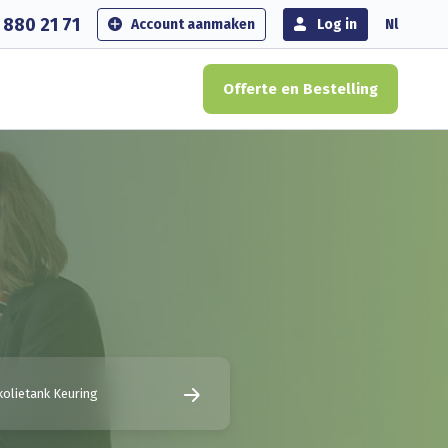
 880 21 71
Account aanmaken
Log in
Nl
Offerte en Bestelling
olietank Keuring