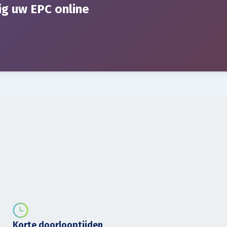
ig uw EPC online
Korte doorlooptijden