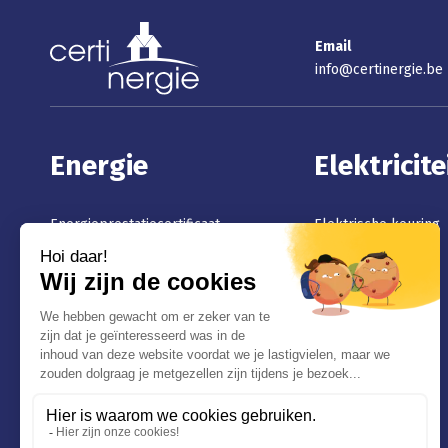
Email
info@certinergie.be
Energie
Elektricite
Energieprestatiecertificaat
Elektrische keuring
EPC-attest Vlaanderen
Verkoop
EPC-certificaat Brussel
Zonnepanelen
PEB-certificaat Wallonië
Passeport Energie Grand
Duché du Luxembourg