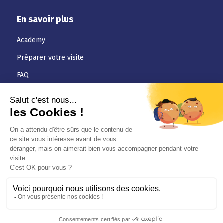
En savoir plus
Academy
Préparer votre visite
FAQ
Téléchargements
Jobs
Actualités
Conditions générales
Politique de confidentialité
© Certinergie ASBL – SRL Rue Haute Voie 5, 4537 Verlaine/ Chaussée
de Tirlemont 156, 5030 Gembloux / Brusselsesteenweg 599,3090