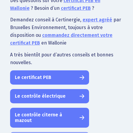
Des questions sur votre
certificat PEB en
Wallonie
? Besoin d’un
certificat PEB
?
Demandez conseil à Certinergie,
expert agréé
par
Bruxelles Environnement, toujours à votre
disposition ou
commandez directement votre
certificat PEB
en Wallonie
A très bientôt pour d’autres conseils et bonnes
nouvelles.
Le certificat PEB
Le contrôle électrique
Le contrôle citerne à
mazout