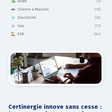
Audit
(3)
Citerne à Mazout
(10)
Electricité
(26)
Gaz
(11)
PEB
(84)
Certinergie innove sans cesse :