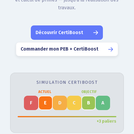
travaux.
Découvrir CertiBoost
Commander mon PEB + CertiBoost
SIMULATION CERTIBOOST
ACTUEL
OBJECTIF
F
E
D
C
B
A
+3 paliers