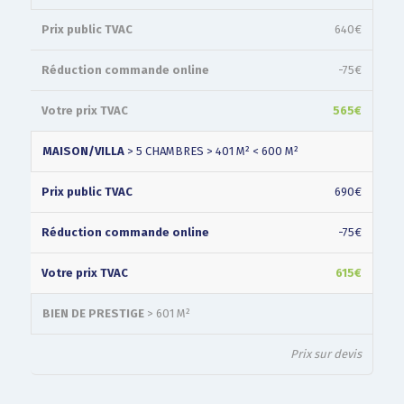
640€
-75€
565€
MAISON/VILLA
> 5 CHAMBRES > 401 M² < 600 M²
690€
-75€
615€
BIEN DE PRESTIGE
> 601 M²
Prix sur devis