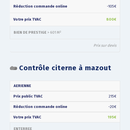
-105€
800€
BIEN DE PRESTIGE
> 601 M²
Prix sur devis
Contrôle citerne à mazout
PRIX
RÉDUCTION
VOTRE
TYPE
AERIENNE
PUBLIC
COMMANDE
PRIX
(TVAC)
ONLINE
(TVAC)
215€
-20€
195€
ENTERREE