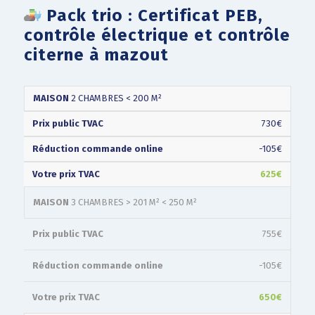
Pack trio : Certificat PEB,
contrôle électrique et contrôle
citerne à mazout
PRIX
RÉDUCTION
VOTRE
TYPE
MAISON
2 CHAMBRES < 200 M²
PUBLIC
COMMANDE
PRIX
(TVAC)
ONLINE
(TVAC)
730€
-105€
625€
MAISON
3 CHAMBRES > 201 M² < 250 M²
755€
-105€
650€