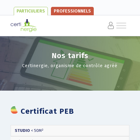
PARTICULIERS
PROFESSIONNELS
Nos tarifs
Certinergie, organisme de contrôle agréé
Certificat PEB
PRIX
RÉDUCTION
VOTRE
TYPE
STUDIO
< 50M²
PUBLIC
COMMANDE
PRIX
(TVAC)
ONLINE
(TVAC)