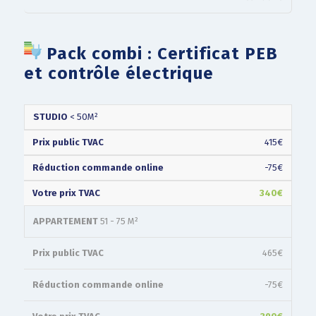
Pack combi : Certificat PEB
et contrôle électrique
PRIX
RÉDUCTION
VOTRE
TYPE
STUDIO
< 50M²
PUBLIC
COMMANDE
PRIX
(TVAC)
ONLINE
(TVAC)
415€
-75€
340€
APPARTEMENT
51 - 75 M²
465€
-75€