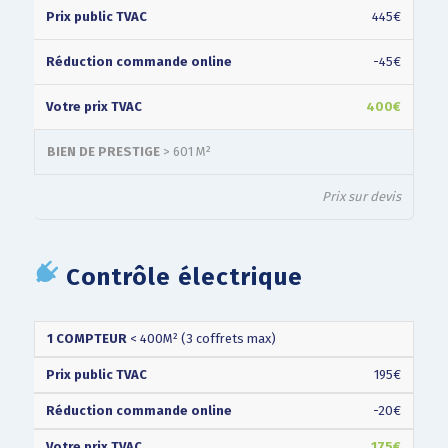
445€
-45€
400€
BIEN DE PRESTIGE
> 601 M²
Prix sur devis
Contrôle électrique
PRIX
RÉDUCTION
VOTRE
TYPE
1 COMPTEUR
< 400M² (3 coffrets max)
PUBLIC
COMMANDE
PRIX
(TVAC)
ONLINE
(TVAC)
195€
-20€
175€