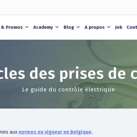
 & Promos
Academy
Blog
A propos
Job
Cont
cles des prises de 
Le guide du contrôle électrique
rmes aux
normes en vigueur en Belgique
.