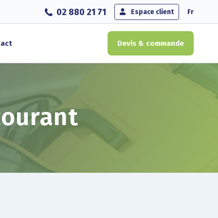
02 880 21 71
Espace client
Fr
act
Devis & commande
courant