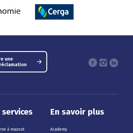
re une
/réclamation
 services
En savoir plus
erne à mazout
Academy