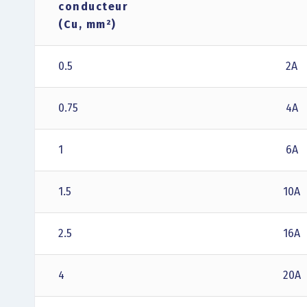
conducteur
(Cu, mm²)
0.5
2A
0.75
4A
1
6A
1.5
10A
2.5
16A
4
20A