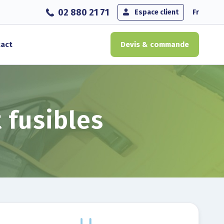
02 880 21 71
Espace client
Fr
act
Devis & commande
t fusibles