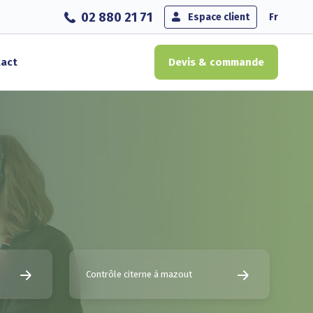
02 880 21 71
Espace client
Fr
act
Devis & commande
Contrôle citerne à mazout