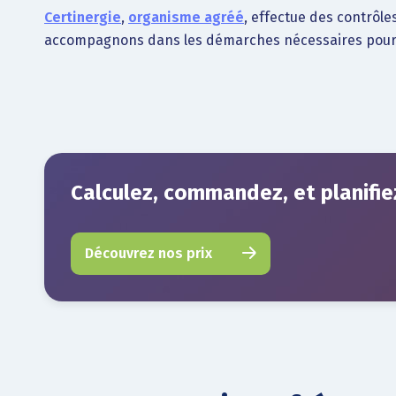
Certinergie
,
organisme agréé
, effectue des contrôl
accompagnons dans les démarches nécessaires pour l
Calculez, commandez, et planifiez
Découvrez nos prix