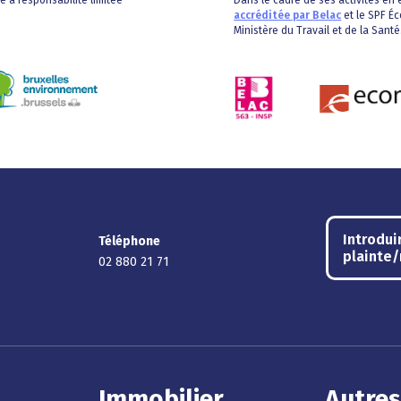
té à responsabilité limitée
Dans le cadre de ses activités en é
accréditée par Belac
et le SPF Éc
Ministère du Travail et de la Santé
Introdui
Téléphone
plainte
02 880 21 71
Immobilier
Autres