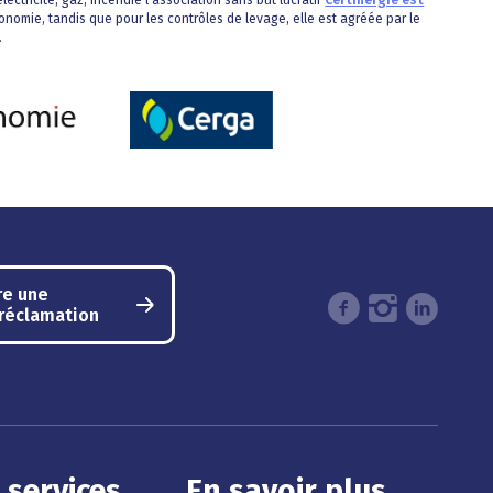
lectricité, gaz, incendie l’association sans but lucratif
Certinergie est
onomie, tandis que pour les contrôles de levage, elle est agréée par le
.
re une
/réclamation
 services
En savoir plus