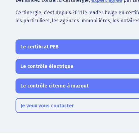
Demandez conseil à Certinergie,
expert agréé
par Bru
Certinergie, c’est depuis 2011 le leader belge en certi
les particuliers, les agences immobilières, les notaires
Le certificat PEB
Le contrôle électrique
Le contrôle citerne à mazout
Je veux vous contacter