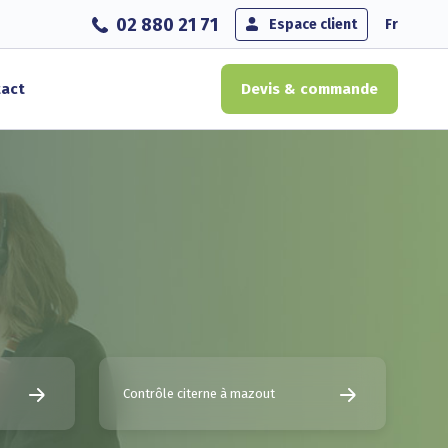
02 880 21 71
Espace client
Fr
act
Devis & commande
Contrôle citerne à mazout