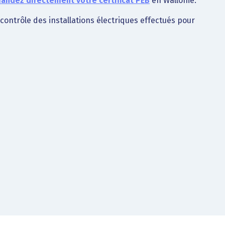
ndez directement votre certificat PEB
en Wallonie.
t contrôle des installations électriques effectués pour