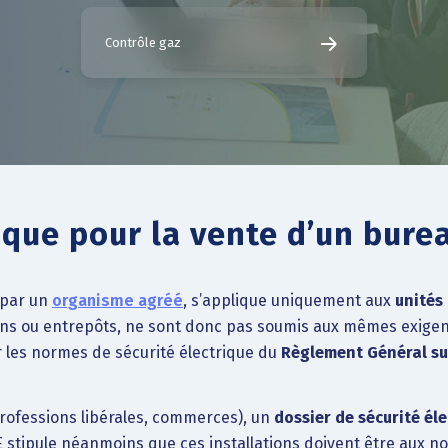
Contrôle gaz
rique pour la vente d’un bur
t par un
organisme agréé
, s’applique uniquement aux
unités
ns ou entrepôts, ne sont donc pas soumis aux mêmes exigence
 les normes de sécurité électrique du
Règlement Général sur
professions libérales, commerces), un
dossier de sécurité él
E stipule néanmoins que ces installations doivent être aux n