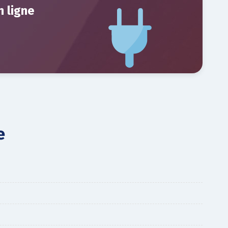
n ligne
e