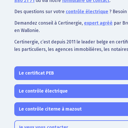
880 21 71
ou via notre
formulaire de contact
.
Des questions sur votre
contrôle électrique
? Besoin 
Demandez conseil à Certinergie,
expert agréé
par Bru
en Wallonie.
Certinergie, c’est depuis 2011 le leader belge en certi
les particuliers, les agences immobilières, les notaires
Le certificat PEB
Le contrôle électrique
Le contrôle citerne à mazout
Je veux vous contacter