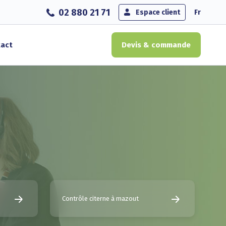
02 880 21 71
Espace client
Fr
act
Devis & commande
Contrôle citerne à mazout