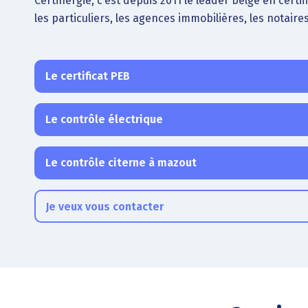
Certinergie, c’est depuis 2011 le leader belge en certi
les particuliers, les agences immobilières, les notaires
Le certificat PEB
Le contrôle électrique
Le contrôle citerne à mazout
Je veux vous contacter